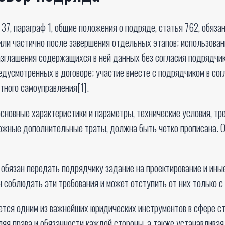
37, параграф 1, общие положения о подряде, статья 762, обяз
или частично после завершения отдельных этапов; использован
азглашения содержащихся в ней данных без согласия подрядчик
редусмотренных в договоре; участие вместе с подрядчиком в со
тного самоуправления[1].
основные характеристики и параметры, технические условия, тр
ожные дополнительные траты, должна быть четко прописана. О
к обязан передать подрядчику задание на проектирование и ин
 соблюдать эти требования и может отступить от них только с 
ется одним из важнейших юридических инструментов в сфере ст
ляя права и обязанности каждой стороны, а также устанавлива