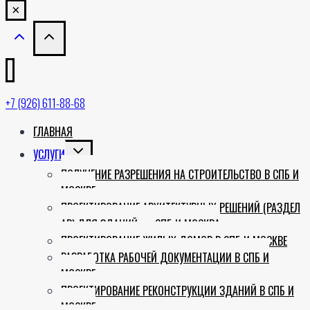
×
+7 (926) 611-88-68
ГЛАВНАЯ
TOGGLE
УСЛУГИ
CHILD
ПОЛУЧЕНИЕ РАЗРЕШЕНИЯ НА СТРОИТЕЛЬСТВО В СПБ И
MENU
МОСКВЕ
ПРОЕКТИРОВАНИЕ АРХИТЕКТУРНЫХ РЕШЕНИЙ (РАЗДЕЛ
АР) ДЛЯ ЗДАНИЙ — СПБ И МОСКВА
ПРОЕКТИРОВАНИЕ ЖИЛЫХ ДОМОВ В СПБ И МОСКВЕ
РАЗРАБОТКА РАБОЧЕЙ ДОКУМЕНТАЦИИ В СПБ И
МОСКВЕ
ПРОЕКТИРОВАНИЕ РЕКОНСТРУКЦИИ ЗДАНИЙ В СПБ И
МОСКВЕ