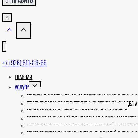
×
+7 (926) 611-88-68
ГЛАВНАЯ
TOGGLE
УСЛУГИ
CHILD
ПОЛУЧЕНИЕ РАЗРЕШЕНИЯ НА СТРОИТЕЛЬСТВО В СПБ И М
MENU
ПРОЕКТИРОВАНИЕ АРХИТЕКТУРНЫХ РЕШЕНИЙ (РАЗДЕЛ 
ПРОЕКТИРОВАНИЕ ЖИЛЫХ ДОМОВ В СПБ И МОСКВЕ
РАЗРАБОТКА РАБОЧЕЙ ДОКУМЕНТАЦИИ В СПБ И МОСКВЕ
ПРОЕКТИРОВАНИЕ РЕКОНСТРУКЦИИ ЗДАНИЙ В СПБ И МО
ПРОЕКТИРОВАНИЕ ПРОМЫШЛЕННЫХ ЗДАНИЙ В СПБ И М